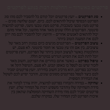
פרקטים באשדוד – החלטות רבות בנוגע לפרקטים
סוג הפרקטים –
יועץ פרקטים יוכל קודם כל להסביר לכם מהו סוג
הפרקט הבסיסי שיכול להתאים לכם. כיום, ישנם שלושה סוגים –
פרקט מעץ טבעי בשכבות, פרקט מעץ טבעי גושני, ופרקט למינציה
סינטטי. הפרקטים הללו שונים מאד אחד מהשני, וכל אחד מהם
יכול להתאים לאנשים אחרים – והיועץ יוכל להסביר לכם מה ייתן
לכם את המענה הטוב ביותר.
עיצוב הפרקטים –
הפרקטים מגיעים כיום במגוון רחב מאד של
עיצובים, בין אם זהו עץ טבעי או חומר סינטטי. לא פעם, יש
התלבטות באשר לעיצוב הטוב ביותר של הפרקט, ויועץ פרקטים
יוכל לתת לכם את הסיוע הנדרש במקרים הללו.
טיפול בפרקט –
כאשר אתם בוחרים את הפרקט, חשוב מאד
לזכור שיש גם לטפל בו באופן קבוע. לא פעם, הטיפול הקל או
המורכב בפרקט, הוא מרכיב חשוב בחירתו. יועץ פרקטים יסביר
לכם כיצד לטפל בפרקטים מסוגים שונים, והדבר יסייע לכם לשקול
את הבחירה הסופית.
שחיקה –
במידה ותבחרו בפרקט למינציה, יהיה צורך לבחור את
מידת השחיקה שלו (והדבר משפיע רבות על המחיר שלו). יועץ
פרקטים יסביר לכם מהי מידת השחיקה המומלצת שתאזן בין
איכות הפרקט לבין המחיר שלו, במקרה שלכם.