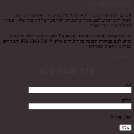
לא להתפשר בבחירה
אם כן, יועץ הפרקטים הוא זה שיסייע לכם לבחור את הפרקט הטוב
ביותר למטרות שלכם, מבלי שתצטרכו להתפשר על האיכות שלו – ועדיין
לקבל הצעת מחיר טובה.
יעוץ פרקטים באשדוד באשדוד זה אנחנו!
כאן בחברת רויאל פרקטים
נסייע לכם בבחירה הטובה ביותר! חייגו אלינו ל- 072-3340-710
ותתחדשו
בפרקט מתאים ואיכותי!
צור קשר
072-3340-710
שם
טלפון
[recaptcha]