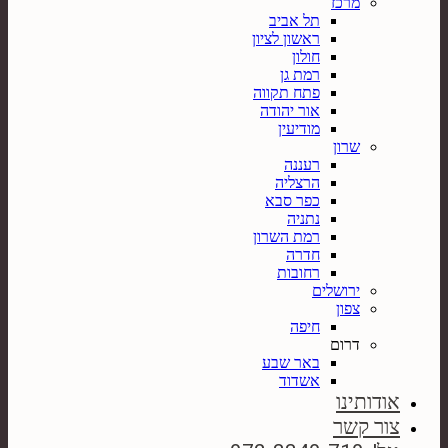
מרכז
תל אביב
ראשון לציון
חולון
רמת גן
פתח תקווה
אור יהודה
מודיעין
שרון
רעננה
הרצליה
כפר סבא
נתניה
רמת השרון
חדרה
רחובות
ירושלים
צפון
חיפה
דרום
באר שבע
אשדוד
אודותינו
צור קשר