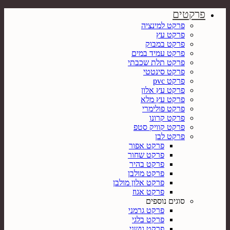
פרקטים
פרקט למינציה
פרקט עץ
פרקט במבוק
פרקט עמיד במים
פרקט תלת שכבתי
פרקט סינטטי
פרקט pvc
פרקט עץ אלון
פרקט עץ מלא
פרקט פולימרי
פרקט קרונו
פרקט קוויק סטפ
פרקט לבן
פרקט אפור
פרקט שחור
פרקט בהיר
פרקט מולבן
פרקט אלון מולבן
פרקט אגוז
סוגים נוספים
פרקט גרמני
פרקט בלגי
פרקט גושני