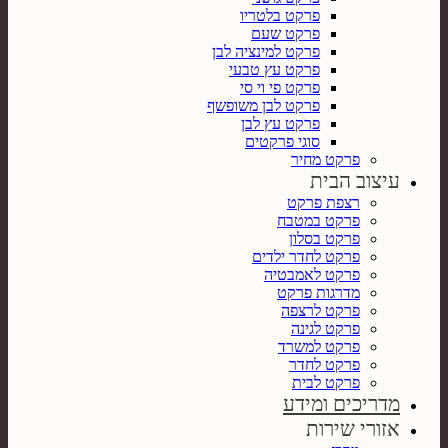
פרקט בלטריו
פרקט שעם
פרקט למינציה לבן
פרקט עץ טבעי
פרקט פי וי סי
פרקט לבן משופשף
פרקט עץ לבן
סוגי פרקטים
פרקט מחיר
עיצוב הבית
רצפת פרקט
פרקט במטבח
פרקט בסלון
פרקט לחדר ילדים
פרקט לאמבטיה
מדרגות פרקט
פרקט לרצפה
פרקט לגינה
פרקט למשרד
פרקט לחדר
פרקט לבית
מדריכים ומידע
אזורי שירות