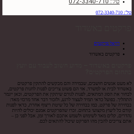
טל': 072-3340-710
טל’: 072-3340-710
פרקטים באשדוד
רויאל פרקטים
פרקטים באשדוד
פרקטים באשדוד – מדוע חשוב לעבוד עם יועץ
בתחום הפרקטים?
לא מעט אנשים חושבים, שבמידה והם מבקשים להתקין פרקטים
באשדוד לבית או למשרד, אזי הם פשוט צריכים לפנות לחנות פרקטים,
לבחור את הסוג המתאים, לפנות לגורם שיתקין את הפרקטים, וכאן ייגמר
התהליך. בפועל כדאי תמיד לעצור לרגע, ולזכור דבר אחד מרכזי מאד:
בבחירה של פרקט, כמו בבחירה של כל שיטת ריצוף אחרת, כדאי לפנות
קודם כל ליעוץ מקצועי בתחום. זכרו שהפרקטים אמנם יכולים להיות
נהדרים, קלים מאד לשימוש ולשמש אתכם לאורך זמן, אבל לפני כן –
אתם צריכים להבין מהו הפרקט שיכול להתאים לכם.