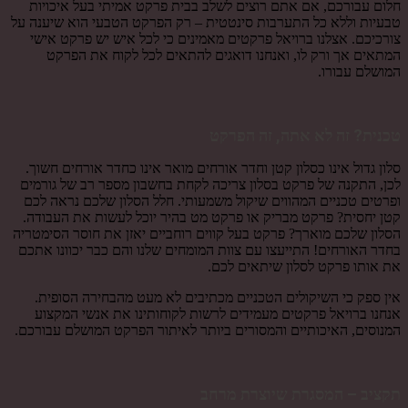
חלום עבורכם, אם אתם רוצים לשלב בבית פרקט אמיתי בעל איכויות
טבעיות וללא כל התערבות סינטטית – רק הפרקט הטבעי הוא שיענה על
צורכיכם. אצלנו ברויאל פרקטים מאמינים כי לכל איש יש פרקט אישי
המתאים אך ורק לו, ואנחנו דואגים להתאים לכל לקוח את הפרקט
המושלם עבורו.
טכנית? זה לא אתה, זה הפרקט
סלון גדול אינו כסלון קטן וחדר אורחים מואר אינו כחדר אורחים חשוך.
לכן, התקנה של פרקט בסלון צריכה לקחת בחשבון מספר רב של גורמים
ופרטים טכניים המהווים שיקול משמעותי. חלל הסלון שלכם נראה לכם
קטן יחסית? פרקט מבריק או פרקט מט בהיר יוכל לעשות את העבודה.
הסלון שלכם מוארך? פרקט בעל קווים רוחביים יאזן את חוסר הסימטריה
בחדר האורחים! התייעצו עם צוות המומחים שלנו והם כבר יכוונו אתכם
את אותו פרקט לסלון שיתאים לכם.
אין ספק כי השיקולים הטכניים מכתיבים לא מעט מהבחירה הסופית.
אנחנו ברויאל פרקטים מעמידים לרשות לקוחותינו את אנשי המקצוע
המנוסים, האיכותיים והמסורים ביותר לאיתור הפרקט המושלם עבורכם.
תקציב – המסגרת שיוצרת מרחב