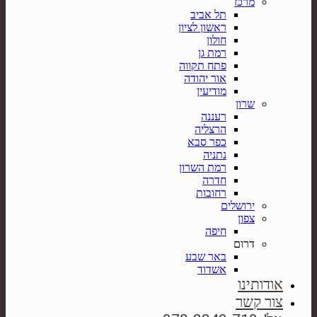
מרכז
תל אביב
ראשון לציון
חולון
רמת גן
פתח תקווה
אור יהודה
מודיעין
שרון
רעננה
הרצליה
כפר סבא
נתניה
רמת השרון
חדרה
רחובות
ירושלים
צפון
חיפה
דרום
באר שבע
אשדוד
אודותינו
צור קשר