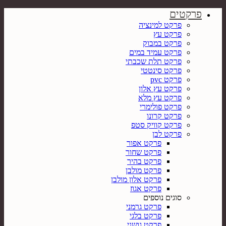
פרקטים
פרקט למינציה
פרקט עץ
פרקט במבוק
פרקט עמיד במים
פרקט תלת שכבתי
פרקט סינטטי
פרקט pvc
פרקט עץ אלון
פרקט עץ מלא
פרקט פולימרי
פרקט קרונו
פרקט קוויק סטפ
פרקט לבן
פרקט אפור
פרקט שחור
פרקט בהיר
פרקט מולבן
פרקט אלון מולבן
פרקט אגוז
סוגים נוספים
פרקט גרמני
פרקט בלגי
פרקט גושני