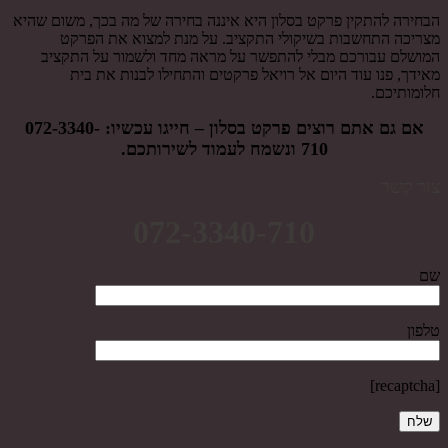
הבחירה להתקין פרקט בסלון היא איננה בחירה של מה בכך, משום שהיא
מצריכה התחשבות בשיקולי התקציב. על מנת למצוא את הפרקט
המושלם עבורכם מבלי להתפשר על מראה מחד ולשמור על התקציב
מאידך, פנו עוד היום אל רויאל פרקטים והתחילו לבנות את בית
חלומותיכם.
אם גם אתם רוצים פרקט בסלון – חייגו עכשיו:
072-3340-
710
ונשמח לעמוד לשירותכם.
צור קשר
072-3340-710
שם
טלפון
[recaptcha]