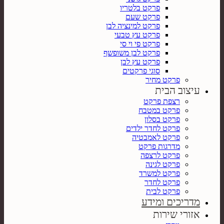
פרקט בלטריו
פרקט שעם
פרקט למינציה לבן
פרקט עץ טבעי
פרקט פי וי סי
פרקט לבן משופשף
פרקט עץ לבן
סוגי פרקטים
פרקט מחיר
עיצוב הבית
רצפת פרקט
פרקט במטבח
פרקט בסלון
פרקט לחדר ילדים
פרקט לאמבטיה
מדרגות פרקט
פרקט לרצפה
פרקט לגינה
פרקט למשרד
פרקט לחדר
פרקט לבית
מדריכים ומידע
אזורי שירות