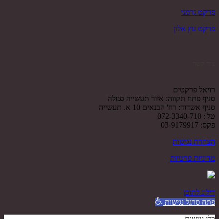
פרקט גרמני
פרקט עץ אלון
צור קשר
רויאל פרקטים
סניף פתח תקווה: אזור תעשייה סגולה
סניף אשדוד: רח' הבנאים 10 א. תעשייה
טל': 072-3340-710
פקס: 03-9179917
הצהרת נגישות
מדיניות פרטיות
דילוג לתוכן
פתח סרגל נגישות
כלי נגישות