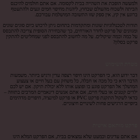
ולמעשה הופכת את השהייה בבית לקסומה. אם אתם חולמים להיכנס
הביתה ולשכוח מהעולם שבחוץ, ליהנות מחיפוי חמים ונעים ולהתעטף
ברוגע אין קץ, אין ספק שזו התשובה המושלמת עבורכם.
תודות לטכנולוגיות שונות ומתקדמות בתחום ניתן לרכוש כיום סוגים שונים
ומגוונים של פרקט לחדר האורחים, כך שהבחירה הסופית צריכה להתבסס
על כמה וכמה שיקולים. על מה לחשוב להתבסס לפני שמחליטים להתקין
פרקט בסלון?
מטרת השימוש
דבר ידוע הוא, כי הפרקט הינו חיפוי רצפה עדין ורגיש ביותר. משמעות
הדבר היא כי כל מכה או חבלה, כל משחק עם בעל חיים או צעצוע
המושלך אל הפרקט פוגע בו ופוצע אותו ללא יכולת תיקון. אם יש לכם
ילדים קטנים או בעלי חיים, אם אתם אנשים דינאמיים המרבים בתזוזה –
כדאי לשקול התקנת פרקט PVC או פרקט למינציה, חיפויים מדהימים
ביופיים הרגישים פחות לשינויים חיצוניים.
פרקט מותאם אישית
אם אתם עדינים וכמעט שלא נמצאים בבית, אם הפרקט המלא הינו