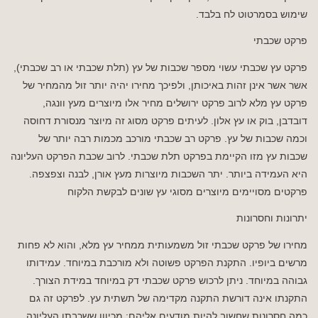
שימוש בסמרטוט לח בלבד.
פרקט שכבתי
פרקט עץ שכבתי עשוי מספר שכבות של עץ (תלת שכבתי או רב שכבתי),
אשר אשר אינן זהות באיכותן, ולפיכך מחירו יהיה יותר זול מהמחיר של
פרקט עץ מלא לרוב פרקט ירושלים מחיר אלו מיוצרים מעץ וונגה,
דובדבן, בוק או עץ אלון. לעיתים פרקט מסוג זה מיוצר מנסורת דחוסה
וכמה שכבות של עץ. פרקט רב שכבתי מורכב מכמות רבה יותר של
שכבות עץ מזו הקיימת בפרקט תלת שכבתי. לרוב שכבת הפרקט העליונה
היא העמידה ביותר. יתר השכבות מיוצרות מעץ אורן, לבנה וצפצפה.
פרקטים מסויימים מיוצרים מסוגי עץ שונים לבקשת הלקוח
יתרונות וחסרונות
מחירו של פרקט שכבתי זול משמעותית ממחיר עץ מלא, והוא לא פחות
מרשים ביופיו. התקנת הפרקט פשוטה ולא מורכבת במיוחד. עמידותו
גבוהה במיוחד. ניתן לרכוש פרקט שכבתי דק במיוחד במידת הצורך.
התקנתו אינה דורשת התקנה מקדימה של תשתית עץ. לפרקט זה גם
כמה חסרונות שחשוב להיות מודעים אליהם: מכיוון ששכבתו העליונה