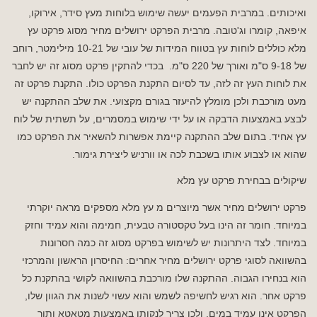
ואיכותים. במרבית הפעמים יעשה שימוש בלוחות מעץ סידר, אירוקו,
איפאה, קומרו וג'טובה. מרבית הפרקט ירושלים מחיר מסוג פרקט עץ
מלא כוללים לוחות עץ בטווח המידות של עובי של 10-21 מילימטר, רוחב
של 9-18 ס"מ ואורך של 220 ס"מ. בכדי להתקין פרקט מסוג זה יש לחבר
את לוחות העץ זה לזה, עד לסיום התקנת הפרקט כולו. התקנת פרקט זה
מעט מורכבת ולכן מומלץ להיעזר בגורם מקצועי. את שלב ההתקנה יש
לבצע באמצעות הדבקה או על ידי שימוש במסמרים, על תשתית של לוח
עץ אחיד. בתום שלב ההתקנה קיימת אפשרות להשאיר את הפרקט כמו
שהוא או לצבוע אותו בשכבת לכה או וורניש ליצירת גימור.
שיקולים בבחירת פרקט עץ מלא
פרקט ירושלים מחיר אשר מיוצרים מ עץ מלא מספקים מראה יוקרתי
במיוחד. חומר זה הינו בעל טקסטורה טבעית, חמימה והוא עמיד וחזק
במיוחד. לצד היתרונות יש לשימוש בפרקט מסוג זה כמה חסרונות
בהשוואה לסוגי פרקט ירושלים מחיר אחרים: החיסרון הראשון והמרכזי
הוא בנחירו הגבוה. ההתקנה שלו מורכבת בהשוואה לקושי בהתקנת כל
פרקט אחר. הוא רגיש לחשיפה לשמש והוא עשוי לשנות את הגוון שלו,
הפרקט אינו עמיד במים, ולכן צריך לנקותו באמצעות מטאטא ותוך