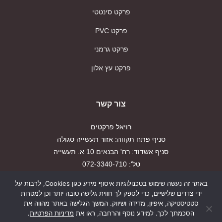
פרקט סינטטי
פרקט PVC
פרקט גרמני
פרקט עץ אלון
צור קשר
רויאל פרקטים
סניף פתח תקווה: אזור תעשייה סגולה
סניף אשדוד: רח' הבנאים 10 א. תעשייה
טל': 072-3340-710
פקס: 03-9179917
באתר זה נעשה שימוש בטכנולוגיות איסוף מידע כגון Cookies, לרבות על
ידי צדדים שלישיים, כדי לספק לך חווית גלישה טובה יותר וכן למטרות
הצהרת נגישות
סטטיסטיקה, איפיון, מדידה ושיווק. המשך הגלישה באתר מהווה את
הסכמתך לכך. למידע נוסף והרחבה, ראו את
מדיניות הפרטיות
.
מדיניות פרטיות