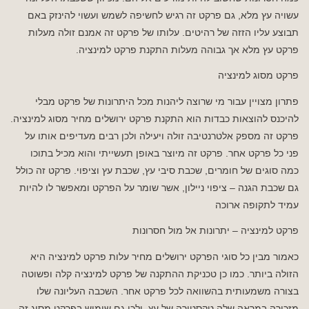
עשויה עץ מלא, גם פרקט זה רגיש לחשיפה לשמש ועשוי להינזק באם
תבוצע עליו הזזה של רהיטים. עלותו של פרקט זה אמנם זולה מעלות
פרקט עץ מלא אך גבוהה מעלות התקנת פרקט למינציה.
פרקט מסוג למינציה
פתרון מצויין עבור מי שרוצה ליהנות מכל היתרונות של פרקט מבלי
להיכנס להוצאות כבדות הוא התקנת פרקט ירושלים מחיר מסוג למינציה.
פרקט זה מספק אלטרנטיבה זולה ויעילה ולכן רבים מעדיפים אותו על
פני כל פרקט אחר. פרקט זה מיוצר באופן תעשייתי והוא מכיל בתוכו
כמה סוגים של חומרים, שכבת סיבי עץ, שכבת עץ וציפוי. פרקט זה כולל
גם שכבת הגנה – ציפוי ניילון, אשר שומר על הפרקט ומאפשר לו להיות
עמיד לתקופה ארוכה
פרקט למינציה – יתרונות אל מול חסרונות
כאמור מבין כל סוגי הפרקט ירושלים מחיר עלות פרקט למינציה היא
הזולה ביותר. כמו כן טכניקת ההתקנה של פרקט למינציה קלה ופשוטה
בצורה משמעותית בהשוואה לכל פרקט אחר. השכבה העליונה שלו
מזכירה במראה שלה טקסטורה של עץ, ולכן גם שימוש בפרקט מסוג זה