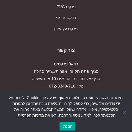
פרקט PVC
פרקט גרמני
פרקט עץ אלון
צור קשר
רויאל פרקטים
סניף פתח תקווה: אזור תעשייה סגולה
סניף אשדוד: רח' הבנאים 10 א. תעשייה
טל': 072-3340-710
פקס: 03-9179917
באתר זה נעשה שימוש בטכנולוגיות איסוף מידע כגון Cookies, לרבות על
ידי צדדים שלישיים, כדי לספק לך חווית גלישה טובה יותר וכן למטרות
הצהרת נגישות
סטטיסטיקה, איפיון, מדידה ושיווק. המשך הגלישה באתר מהווה את
הסכמתך לכך. למידע נוסף והרחבה, ראו את
מדיניות הפרטיות
.
מדיניות פרטיות
הבנתי