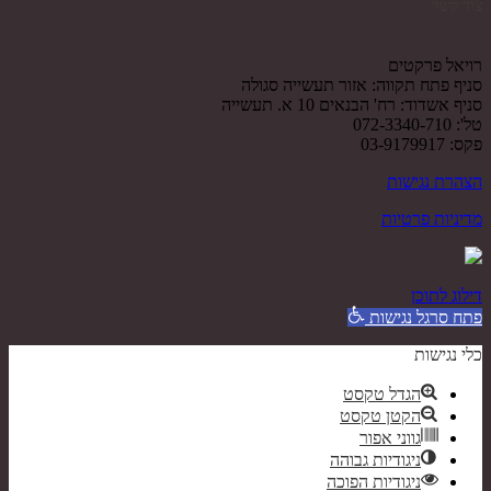
צור קשר
רויאל פרקטים
סניף פתח תקווה: אזור תעשייה סגולה
סניף אשדוד: רח' הבנאים 10 א. תעשייה
טל': 072-3340-710
פקס: 03-9179917
הצהרת נגישות
מדיניות פרטיות
דילוג לתוכן
פתח סרגל נגישות
כלי נגישות
הגדל טקסט
הקטן טקסט
גווני אפור
ניגודיות גבוהה
ניגודיות הפוכה