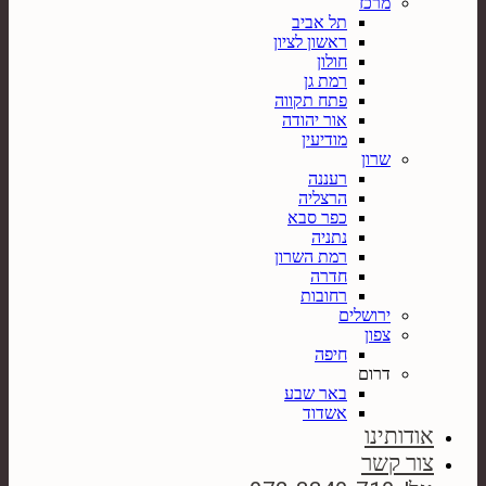
מרכז
תל אביב
ראשון לציון
חולון
רמת גן
פתח תקווה
אור יהודה
מודיעין
שרון
רעננה
הרצליה
כפר סבא
נתניה
רמת השרון
חדרה
רחובות
ירושלים
צפון
חיפה
דרום
באר שבע
אשדוד
אודותינו
צור קשר