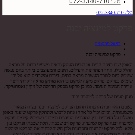
טל': 072-3340-710
טל’: 072-3340-710
פרקט למינציה יבנה
רויאל פרקטים
פרקט למינציה יבנה
האופן שבו רצפת הבית או רצפת העסק נראית משפיע רבות על מראה
החלל כולו. אחד הפתרונות היעילים, היפים והמעוצבים ביותר בהם נעשה
שימוש כיום לצורך העשרת מראה בתים, דירות ומשרדים הוא על ידי
שימוש בפרקט. פרקט מקנה למקום בו הוא מותקן מראה יוקרתי ויוצר
אווירה חמימה ונעימה. כמו כן פרקט מספק תחושה של ניקיון ואסתטיקה.
מגוון סוגים של פרקט למינציה יבנה
בשנים האחרונות התפתח תחום הפרקט למינציה יבנה בצורה מאוד
משמעותית, וכיום יכול כל אחד ואחת לרכוש ולהתקין פרקט שיענה באופן
מושלם על הצרכים. בין המוצרים הנפוצים במיוחד בשימוש קיימים פרקט
למינציה יבנה פרקט למינציה, פרקט רב שכבתי, תלת שכבתי ופרקט עץ
מלא. לכל פרקט יתרונות וחסרונות ולכן חשוב לבחור את הפרקט שיהלום
בצורה מקסימאלית את הצרכים, וחשוב לא פחות שהמחיר שלו יהיה