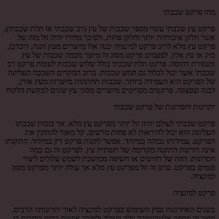
מהו פרקט שכבתי
פרקט עץ שכבתי עשוי מספר שכבות של עץ (רב שכבתי או תלת שכבתי),
אשר חלקן איכותיות יותר וחלקן פחות, ולפיכך מחירו יהיה זול מזה של
פרקט עץ מלא לרוב פרקט למינציה יבנה אלו מיוצרים מעץ וונגה, דובדבן,
בוק או עץ אלון. לפעמים פרקט מסוג זה מיוצר מכמה שכבות של עץ
ומנסורת דחוסה. פרקט תלת שכבתי כולל שלוש שכבות לעומת פרקט רב
שכבתי אשר יכול לכלול גם חמש שכבות. ברוב המקרים השכבה העליונה
של הפרקט היא העמידה ביותר. שכבות תחתונות מיוצרות מעץ אורן,
לבנה וצפצפה. פרקטים מסויימים מיוצרים מסוגי עץ שונים לבקשת הלקוח
יתרונות וחסרונות של פרקט שכבתי
פרקט שכבתי לעולם יהיה זול יותר מפרקט עץ מלא, אך בזכות שכבתו
העליונה הוא יכול להיראות לא פחות מרשים. קל מאוד להתקין את
הפרקט. עמידותו גבוהה במיוחד. אפשר לקנות פרקט דק במיוחד. התקנתו
אינה דורשת התקנה מקדימה של תשתית עץ. לפרקט זה גם כמה
חסרונות: הזזה של רהיטים או חשיפה ממושכת לשמש עלולים ליצור
פגמים בפרקט. פרט זה זול מפרקט עץ מלא אך עולה יותר מפרקט מסוג
למינציה.
פרקט למינציה
בשנים האחרונות נפוץ השימוש בפרקט למינציה לאור יתרונותיו הרבים.
מוצר זה מספק אלטרנטיבה זולה ויעילה ולפיכך אנשים רבים בוחרים בו