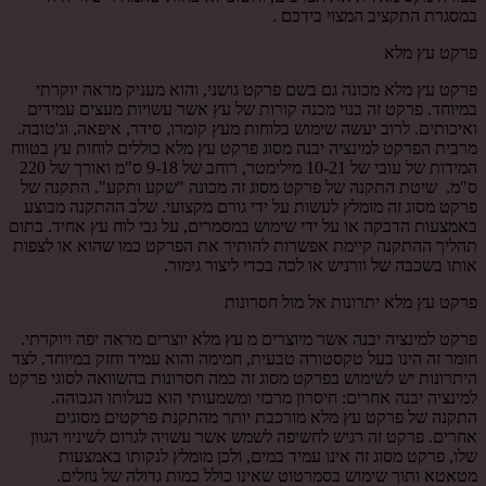
במסגרת התקציב המצוי בידכם .
פרקט עץ מלא
פרקט עץ מלא מכונה גם בשם פרקט גושני, והוא מעניק מראה יוקרתי
במיוחד. פרקט זה בנוי מכנה קורות של עץ אשר עשויות מעצים עמידים
ואיכותים. לרוב יעשה שימוש בלוחות מעץ קומרו, סידר, איפאה, וג'טובה.
מרבית הפרקט למינציה יבנה מסוג פרקט עץ מלא כוללים לוחות עץ בטווח
המידות של עובי של 10-21 מילימטר, רוחב של 9-18 ס"מ ואורך של 220
ס"מ. שיטת התקנה של פרקט מסוג זה מכונה "שקע ותקע". התקנה של
פרקט מסוג זה מומלץ לעשות על ידי גורם מקצועי. שלב ההתקנה מבוצע
באמצעות הדבקה או על ידי שימוש במסמרים, על גבי לוח עץ אחיד. בתום
תהליך ההתקנה קיימת אפשרות להותיר את הפרקט כמו שהוא או לצפות
אותו בשכבה של וורניש או לכה בכדי ליצור גימור.
פרקט עץ מלא יתרונות אל מול חסרונות
פרקט למינציה יבנה אשר מיוצרים מ עץ מלא יוצרים מראה יפה ויוקרתי.
חומר זה הינו בעל טקסטורה טבעית, חמימה והוא עמיד וחזק במיוחד. לצד
היתרונות יש לשימוש בפרקט מסוג זה כמה חסרונות בהשוואה לסוגי פרקט
למינציה יבנה אחרים: חיסרון מרכזי ומשמעותי הוא בעלותו הגבוהה.
התקנה של פרקט עץ מלא מורכבת יותר מהתקנת פרקטים מסוגים
אחרים. פרקט זה רגיש לחשיפה לשמש אשר עשויה לגרום לשיניוי הגוון
שלו, פרקט מסוג זה אינו עמיד במים, ולכן מומלץ לנקותו באמצעות
מטאטא ותוך שימוש בסמרטוט שאינו כולל כמות גדולה של נוזלים.