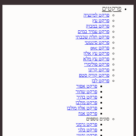
פרקטים
פרקט למינציה
פרקט עץ
פרקט במבוק
פרקט עמיד במים
פרקט תלת שכבתי
פרקט סינטטי
פרקט pvc
פרקט עץ אלון
פרקט עץ מלא
פרקט פולימרי
פרקט קרונו
פרקט קוויק סטפ
פרקט לבן
פרקט אפור
פרקט שחור
פרקט בהיר
פרקט מולבן
פרקט אלון מולבן
פרקט אגוז
סוגים נוספים
פרקט גרמני
פרקט בלגי
פרקט גושני