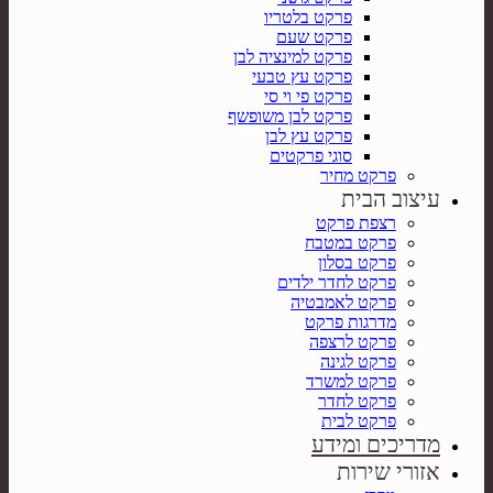
פרקט בלטריו
פרקט שעם
פרקט למינציה לבן
פרקט עץ טבעי
פרקט פי וי סי
פרקט לבן משופשף
פרקט עץ לבן
סוגי פרקטים
פרקט מחיר
עיצוב הבית
רצפת פרקט
פרקט במטבח
פרקט בסלון
פרקט לחדר ילדים
פרקט לאמבטיה
מדרגות פרקט
פרקט לרצפה
פרקט לגינה
פרקט למשרד
פרקט לחדר
פרקט לבית
מדריכים ומידע
אזורי שירות