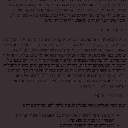
על פני הפרקטים האחרים. פרקט למינציה מיוצר באופן תעשייתי והוא
מכיל כמה חומרים, לרבות סיבי עץ דחוסים שעליהם מודבקת שכבה
בטקסטורה של עץ. פרקט למינציה כולל גם שכבת הגנה – ציפוי ניילון,
אשר שומר על הפרקט ומאפשר לו להאריך ימים
יתרונות וחסרונות
פרקט למינציה הוא הזול מבין סוגי הפרקטים. יתרה מכך טכניקת ההתקנה
של פרקט זה קלה בצורה משמעותית בהשוואה לפרקטים מסוגים אחרים.
השכבה העליונה שלו מזכירה במראה שלה טקסטורה של עץ, ולכן גם
שימוש בפרקט מסוג זה יכול להביא ליצירת מראה מרשים. עלות התחזוקה
של פרקט למינציה זולה במיוחד, קל ונוח מאוד לנקות אותו. יש שפע של
דוגמאות וצבעים לפרקט זה. במידה ויש צורך בתיקונו ניתן בקלות להחליף
בו לוחות.אפשר להעביר פרקט זה ממקום למקום על פי הצורך. הפרקט
ברוב המקרים אינו משנה את צבעו, תופעה שיכולה להתרחש בסוגי
פרקטים אחרים. מבחינת החסרונות, יש לציין כי זהו פרקט פחות איכותי
וקיימת בו רגישות לרטיבות.
כיצד לבחור פרקט
ישנן כמה שאלות אשר מומלץ לענות עליהן לפני בחירת פרקט
היכן בכוונתך להתקין את הפרקט? האם בכל שטח הבית או
המשרד או במקום ספציפי?
מה נדרש לצורך תחזוקת הפרקט