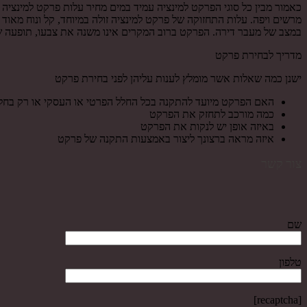
כאמור מבין כל סוגי הפרקט למינציה עמיד במים מחיר עלות פרקט למינציה
מרשים ויפה. עלות התחזוקה של פרקט למינציה זולה במיוחד, קל ונוח מאוד
במצב של מעבר דירה. הפרקט ברוב המקרים אינו משנה את צבעו, תופעה שיכ
מדריך לבחירת פרקט
ישנן כמה שאלות אשר מומלץ לענות עליהן לפני בחירת פרקט
האם הפרקט מיועד להתקנה בכל החלל הפרטי או העסקי או רק בחל
כמה מורכב לתחזק את הפרקט
באיזה אופן יש לנקות את הפרקט
איזה מראה ברצונך ליצור באמצעות התקנה של פרקט
צור קשר
שם
טלפון
[recaptcha]