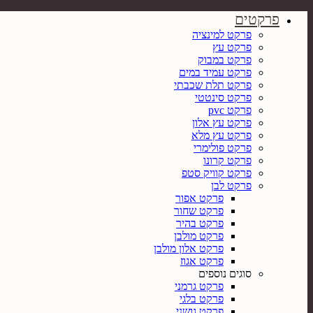
פרקטים
פרקט למינציה
פרקט עץ
פרקט במבוק
פרקט עמיד במים
פרקט תלת שכבתי
פרקט סינטטי
פרקט pvc
פרקט עץ אלון
פרקט עץ מלא
פרקט פולימרי
פרקט קרונו
פרקט קוויק סטפ
פרקט לבן
פרקט אפור
פרקט שחור
פרקט בהיר
פרקט מולבן
פרקט אלון מולבן
פרקט אגוז
סוגים נוספים
פרקט גרמני
פרקט בלגי
פרקט גושני