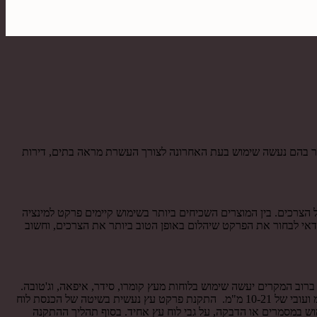
תר בהם נעשה שימוש בעת האחרונה לצורך העשרת מראה בתים, דירות
הצרכים. בין המוצרים השכיחים ביותר בשימוש קיימים פרקט למינציה
דאי לבחור את הפרקט שיהלום באופן הטוב ביותר את הצרכים, וחשוב
ברוב המקרים יעשה שימוש בלוחות מעץ קומרו, סידר, איפאה, וג'טובה.
מרבית הפרקט למינציה עמיד במים מחיר מסוג פרקט אשר עשוי עץ מלא כוללים לוחות עץ בטווח המידות של אורך של עד 220 ס"מ, רוחב של 9-18 ס"מ ועובי של 10-21 מ"מ. התקנת פרקט עץ נעשית בשיטה של הכנסת לוח
ש במסמרים או הדבקה, על גבי לוח עץ אחיד. בסוף תהליך ההתקנה