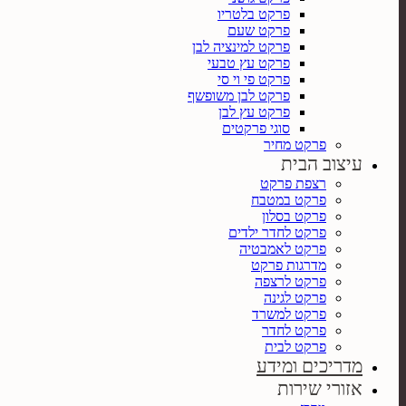
פרקט בלטריו
פרקט שעם
פרקט למינציה לבן
פרקט עץ טבעי
פרקט פי וי סי
פרקט לבן משופשף
פרקט עץ לבן
סוגי פרקטים
פרקט מחיר
עיצוב הבית
רצפת פרקט
פרקט במטבח
פרקט בסלון
פרקט לחדר ילדים
פרקט לאמבטיה
מדרגות פרקט
פרקט לרצפה
פרקט לגינה
פרקט למשרד
פרקט לחדר
פרקט לבית
מדריכים ומידע
אזורי שירות