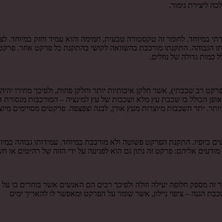
ה ליצירת גימור.
תי במיוחד. לחומר זה טקסטורה טבעית, חמימה והוא עמיד וחזק במיוחד. לצד
תו הגבוהה. התקנתו מורכבת בהשוואה לקושי בהתקנת כל פרקט אחר. פרקט זה
כמות גדולה של נוזלים.
 רב שכבתי), אשר חלקן איכותיות יותר וחלקן פחות, ולפיכך מחירו יהיה ז
 באופן הכולל בו שכבת עץ מלא ושכבות של עץ למינציה – המורכבות מנסורת
ר. יתר השכבות מיוצרות מעץ אורן, לבנה וצפצפה. פרקטים מסויימים מיוצ
ם ביופיו. התקנת הפרקט פשוטה ולא מורכבת במיוחד. עמידותו גבוהה במיו
דעים אליהם: פרקט זה נתון גם הוא לפגיעה על ידי הזזה של רהיטים או חש
ר זה מספק חלופה יעילה וזולה ולפיכך רבים הם האנשים אשר בוחרים בו על 
כבת הגנה – ציפוי ניילון, אשר שומר על הפרקט ומאפשר לו להאריך ימים