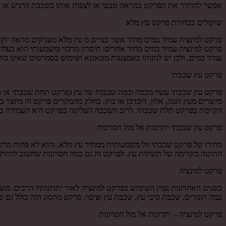
אפשר להותיר את הפרקט במראה טבעי או לצפות אותו בשכבת וורניש או לכ
שיקולים בבחירת פרקט עץ מלא
פרקט למינציה עמיד במים מחיר אשר בנויים מ עץ מלא מעניקים מראה יוקר
פרקט למינציה עמיד במים מחיר אחרים: חיסרון מרכזי ומשמעותי הוא בעלו
עמיד במים, ולכן יש לנקותו באמצעות מטאטא ושימוש בסמרטוט שאינו כולל 
פרקט עץ שכבתי
פרקט עץ שכבתי עשוי מכמה וכמה שכבות של עץ (פרקט תחת שכבתי או פרקט
מיוצרים מעץ וונגה, אלון, דובדבן או בוק. בחלק מהמקרים פרקט זה מיוצר
הקיימת בפרקט תלת שכבתי. לרוב השכבה העליונה בפרקט היא העמידה ביות
פרקט עץ שכבתי יתרונות אל מול חסרונות
מחירו של פרקט שכבתי זול משמעותית ממחיר עץ מלא, והוא לא פחות מרשי
התקנה מקדימה של תשתית עץ. לפרקט זה גם כמה חסרונות שחשוב להיות מו
פרקט למינציה
בשנים האחרונות נפוץ השימוש בפרקט למינציה לאור יתרונותיו הרבים. מוצ
כמה חומרים, שכבת סיבי עץ, שכבת עץ וציפוי. פרקט מהסוג הזה כולל גם ש
פרקט למינציה – יתרונות אל מול חסרונות