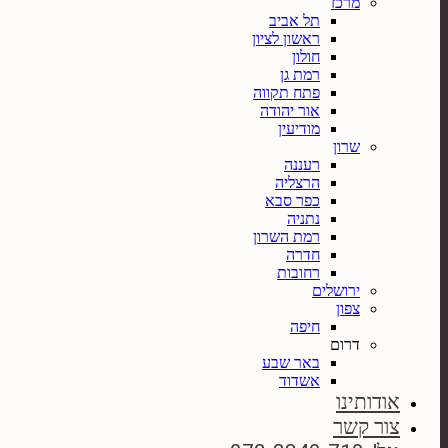
מרכז
תל אביב
ראשון לציון
חולון
רמת גן
פתח תקווה
אור יהודה
מודיעין
שרון
רעננה
הרצליה
כפר סבא
נתניה
רמת השרון
חדרה
רחובות
ירושלים
צפון
חיפה
דרום
באר שבע
אשדוד
אודותינו
צור קשר