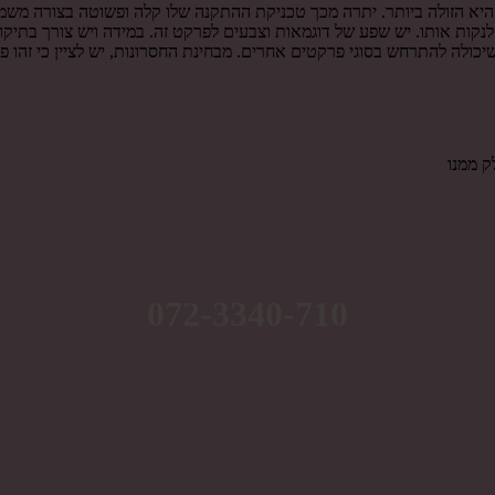
 היא הזולה ביותר. יתרה מכך טכניקת ההתקנה שלו קלה ופשוטה בצורה משמ
 לנקות אותו. יש שפע של דוגמאות וצבעים לפרקט זה. במידה ויש צורך בתיק
ולה להתרחש בסוגי פרקטים אחרים. מבחינת החסרונות, יש לציין כי זהו פרק
ק ממנו
072-3340-710