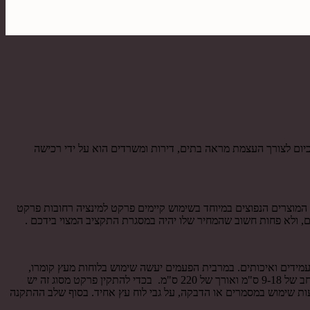
יום לצורך העצמת מראה בתים, דירות ומשרדים הוא על ידי רכישה
 המוצרים הנפוצים במיוחד בשימוש קיימים פרקט למינציה רחובות פרקט
, ולא פחות חשוב שהמחיר שלו יהיה במסגרת התקציב המצוי בידכם .
 עמידים ואיכותים. במרבית הפעמים יעשה שימוש בלוחות מעץ קומרו,
סידר, איפאה, וג'טובה. מרבית הפרקט למינציה רחובות מסוג פרקט אשר עשוי עץ מלא כוללים לוחות עץ בטווח המידות של עובי של 10-21 מילימטר, רוחב של 9-18 ס"מ ואורך של 220 ס"מ. בכדי להתקין פרקט מסוג זה יש
ות שימוש במסמרים או הדבקה, על גבי לוח עץ אחיד. בסוף שלב ההתקנה