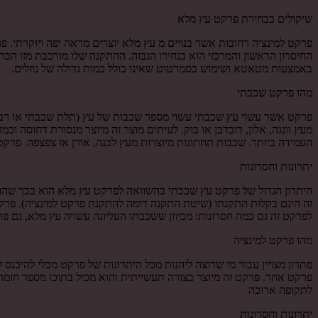
שיקולים בבחירת פרקט עץ מלא
פרקט למינציה רחובות אשר בנויים מ עץ מלא יוצרים מראה יפה ויוקרתי. 
החיסרון הראשון והמרכזי הוא בנחירו הגבוה. ההתקנה שלו מורכבת מזו הכר
באמצעות מטאטא ושימוש בסמרטוט שאינו כולל כמות גדולה של נוזלים.
מהו פרקט שכבתי
פרקט אשר עשוי עץ שכבתי עשוי מספר שכבות של עץ (תלת שכבתי או רב שכב
מעץ וונגה, אלון, דובדבן או בוק. לעיתים מוצר זה מיוצר מנסורת דחוסה
העמידה ביותר. שכבות תחתונות מיוצרות מעץ לבנה, אורן או צפצפה. פרקט
יתרונות וחסרונות
היתרון הגדול של פרקט עץ שכבתי בהשוואה לפרקט עץ מלא הוא בכך שהוא 
זה הינם בקלות התקנתו (שיטת התקנה דומה להתקנת פרקט למינציה). פרק
לפרקט זה גם כמה חסרונות: מכיוון ששכבתו העליונה עשויה עץ מלא, גם פר
מהו פרקט למינציה
פתרון מצויין עבור מי שרוצה ליהנות מכל היתרונות של פרקט מבלי להיכנס 
פרקט אחר. פרקט זה מיוצר בצורה תעשייתית והוא מכיל בתוכו מספר חומרי
לתקופה ארוכה
יתרונות וחסרונות