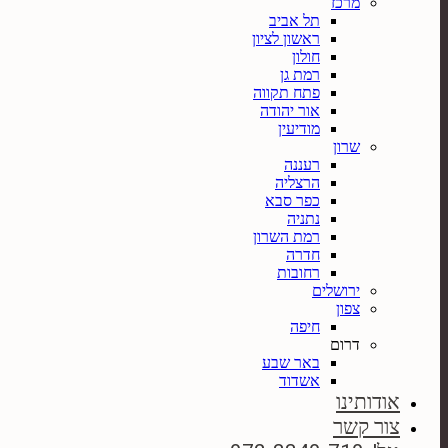
מרכז
תל אביב
ראשון לציון
חולון
רמת גן
פתח תקווה
אור יהודה
מודיעין
שרון
רעננה
הרצליה
כפר סבא
נתניה
רמת השרון
חדרה
רחובות
ירושלים
צפון
חיפה
דרום
באר שבע
אשדוד
אודותינו
צור קשר