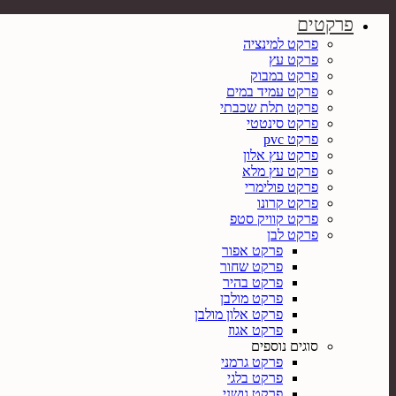
פרקטים
פרקט למינציה
פרקט עץ
פרקט במבוק
פרקט עמיד במים
פרקט תלת שכבתי
פרקט סינטטי
פרקט pvc
פרקט עץ אלון
פרקט עץ מלא
פרקט פולימרי
פרקט קרונו
פרקט קוויק סטפ
פרקט לבן
פרקט אפור
פרקט שחור
פרקט בהיר
פרקט מולבן
פרקט אלון מולבן
פרקט אגוז
סוגים נוספים
פרקט גרמני
פרקט בלגי
פרקט גושני