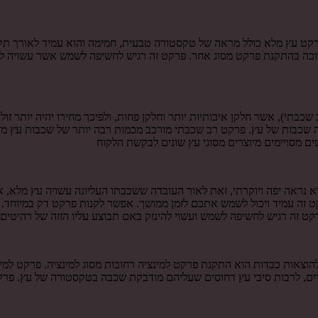
פרקט עץ מלא כולל מראה של טקסטורה טבעית, חמימה והוא עמיד לאורך תקו
וכה בהתקנת פרקט מסוג אחר. פרקט זה רגיש לחשיפה לשמש אשר עשויה לגרום 
תי), אשר חלקן איכותיות יותר וחלקן פחות, ולפיכך מחירו יהיה יותר זו
 וכמה שכבות של עץ. פרקט רב שכבתי מורכב מכמות רבה יותר של שכבות עץ
ים מסויימים מיוצרים מסוגי עץ שונים לבקשת הלקוח
נראה יפה ויוקרתי, זאת לאור העובדה ששכבתו העליונה עשויה עץ מלא, אך
ט זה עמיד ויכול לשמש אתכם לזמן ממושך. אפשר לקנות פרקט דק במיוחד.
קט זה רגיש לחשיפה לשמש ועשוי להינזק באם תבוצע עליו הזזה של רהיטים.
להוצאות כבדות הוא התקנת פרקט למינציה רחובות מסוג למינציה. פרקט למינצ
ם, לרבות סיבי עץ דחוסים שעליהם מודבקת שכבה בטקסטורה של עץ. פרקט ז