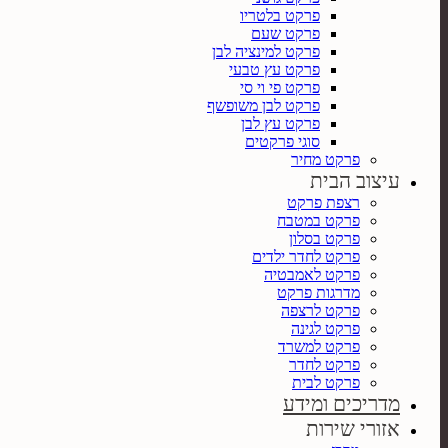
פרקט בלטריו
פרקט שעם
פרקט למינציה לבן
פרקט עץ טבעי
פרקט פי וי סי
פרקט לבן משופשף
פרקט עץ לבן
סוגי פרקטים
פרקט מחיר
עיצוב הבית
רצפת פרקט
פרקט במטבח
פרקט בסלון
פרקט לחדר ילדים
פרקט לאמבטיה
מדרגות פרקט
פרקט לרצפה
פרקט לגינה
פרקט למשרד
פרקט לחדר
פרקט לבית
מדריכים ומידע
אזורי שירות