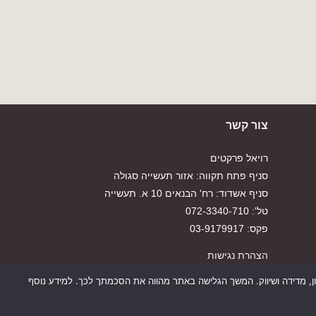
צור קשר
רויאל פרקטים
סניף פתח תקווה: אזור תעשייה סגולה
סניף אשדוד: רח' הבנאים 10 א. תעשייה
טל': 072-3340-710
פקס: 03-9179917
הצהרת נגישות
כן למטרות סטטיסטיקה, איפיון, מדידה ושיווק. המשך הגלישה באתר מהווה את הסכמתך לכך. למידע נוסף
מדיניות פרטיות