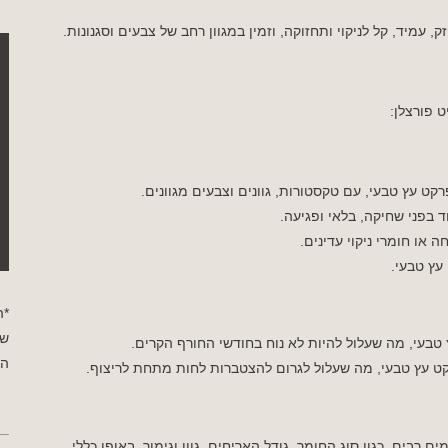
, עמיד, קל לניקוי ותחזוקה, וזמין במגוון רחב של צבעים וסגנונות.
 פורצלן:
ט עץ טבעי, עם טקסטורות, גוונים וצבעים מגוונים.
ד בפני שחיקה, בלאי ופגיעה.
 או חומרי ניקוי עדינים.
עץ טבעי.
*ה
שי
בעי, מה שעלול להיות לא נוח בחודשי החורף הקרים.
הפ
ט עץ טבעי, מה שעלול לגרום להצטברות לחות מתחת לריצוף.
בים, כגון סוג החומר, גודל האריחים, גוון וגימור. באופן כללי,