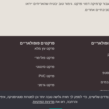
עבור קרמיקה דמוי פרקט. גימור טוב יבטיח שהאריחים ייראו
סביבתיים אחרים.
פולאריים
פרקטים פופולאריים
פרקט עץ מלא
פרקט פולימרי
פרקט סינטטי
 סטפ
פרקט PVC
במים
פרקט גרמני
שכבתי
פרקט עץ אלון
 בטכנולוגיות איסוף מידע כגון Cookies, לרבות על ידי צדדים שלישיים, כדי לספק לך חווית גלישה טובה יותר ו
בצע
והרחבה, ראו את
מדיניות הפרטיות
.