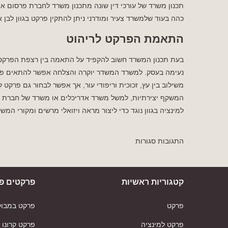
תכנון משרד של עורכי דין שונה מתכנון משרד לחברת פרסום או
כהה בעוד שלמשרד צעיר ומודרני ניתן להתקין פרקט בגוון לבן א
התאמת הפרקט לריהוט
בעת תכנון המשרד חשוב להקפיד על התאמה בין רצפת הפרקט לר
נעימה בעסק. למשרד המשדר יוקרה והצלחה אפשר להתאים פרק
משילוב בין עץ, זכוכית וריפודי עור, אך אפשר לבחור גם פרקט ל
המשקף יצירתיות, למשל משרד אדריכלים או משרד של חברת הייט
למינציה בגוון נוגד כדי ליצור מראה ויזואלי מרשים ומקורי המ
התגובות סגורות
קטגוריות ראשיות
פרקטים פו
פרקט
פרקט במבוק
פרקט למינציה
פרקט קרונו