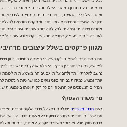
כשליש משעות היום אנו מבלים במשרד לכן חשוב להשקיע בעיצוב
וחמימה. בעת תכנון המשרד יש להתחשב בפרמטרים רבים כגון פת
ומיטבי של חללי המשרד, בחירת קונספט המתאים לערכי ולחזון 
נכון של המשרד ובחירת עיצוב ייחודי ומתקדם תורמים להצלחת 
מסרים שיווקיים ומניעים לפעולה עבור העובדים ועבור הלקוח
לאווירה ביתית ונעימה, למראה מקצועי ויוקרתי ולעיצוב בעל אמ
מגוון פרקטים בשלל עיצובים מרהיבי
את הפרקט קל להתאים לקו העיצובי המנחה במשרד, כיוון שיש
למעשה, נהוג לבחור בין פרקט עץ מלא או עץ תלת שכבתי לבין
נחשב ליוקרתי יותר ולרוב עלותו גם גבוהה משמעותית לעומת פר
יותר ומציע עמידות גבוהה בפני נזקים כגון שריטות העלולות 
מנוזלים הנשפכים על הרצפה וגם קל לנקות אותו באמצעות שוא
מה משדר העסק?
בעת
תכנון משרדים
יש לתת דגש על צרכי הלקוח והבנת מאפייני
את צרכיו הייחודיים במטרה לשקף באמצעות תכנון נכון של המ
פרקט מעץ מלא ואיכותי משדרת יוקרה, אמינות, ביתיות והצלחה, 