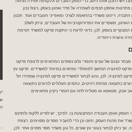
ו ויש לתכנן אותו היטב כדי לספק לעובדים וללקוחות אווירה נעימה
רונות אחסון חכמים לשמירה על סדר וארגון בעסק, ניצול נכון
החברה, ריהוט משרדי בהתאמה לצרכי ומאפייני העובדים ועוד. תכנון
הארגון, משפרים את הפרודוקטיביות של העובדים, וניתן לשלב
ות המבקרים בעסק. לכן, כדאי לדעת כי התקנת פרקט למשרד תורמת
ירה אישית וייחודית.
ם
 מבחר עצום של עצים וחומרי גלם נוספים המתאימים לרצפת פרקט.
 פרקט למינציה הנחשב לפופולרי ומתאים במיוחד למשרדים. פרקט עץ
קט למינציה. לכן, נהוג לבחור למשרדים פרקט למינציה שמחירו זול
להיגרם כתוצאה מהזזת רהיטים, כתמים העלולים להיגרם כתוצאה
ב אבק, מטאטא או מטלית לחה עם חומרי ניקיון מתאימים.
*ה
שי
הפ
 העסק ואופן העבודה המתבצעת בו. לפיכך, יש לסייע ללקוח ולתרגם
שרד את מהות העסק, חזונו וכן כדי להעביר מסרים מסוימים. רצפת
אך ניתן לבחור בגווני עץ שונים, כל גוון משדר מסר מסוים אחר. לכן,