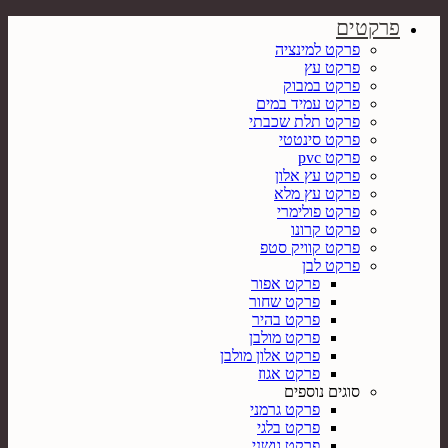
פרקטים
פרקט למינציה
פרקט עץ
פרקט במבוק
פרקט עמיד במים
פרקט תלת שכבתי
פרקט סינטטי
פרקט pvc
פרקט עץ אלון
פרקט עץ מלא
פרקט פולימרי
פרקט קרונו
פרקט קוויק סטפ
פרקט לבן
פרקט אפור
פרקט שחור
פרקט בהיר
פרקט מולבן
פרקט אלון מולבן
פרקט אגוז
סוגים נוספים
פרקט גרמני
פרקט בלגי
פרקט גושני