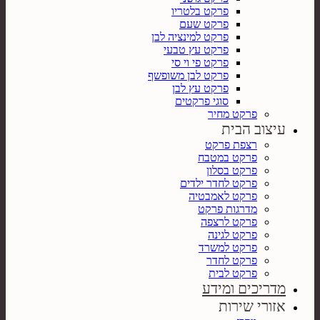
פרקט בלטריו
פרקט שעם
פרקט למינציה לבן
פרקט עץ טבעי
פרקט פי וי סי
פרקט לבן משופשף
פרקט עץ לבן
סוגי פרקטים
פרקט מחיר
עיצוב הבית
רצפת פרקט
פרקט במטבח
פרקט בסלון
פרקט לחדר ילדים
פרקט לאמבטיה
מדרגות פרקט
פרקט לרצפה
פרקט לגינה
פרקט למשרד
פרקט לחדר
פרקט לבית
מדריכים ומידע
אזורי שירות