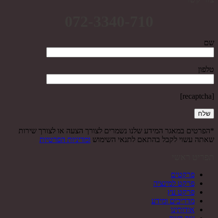
072-3340-710
שם
טלפון
[recaptcha]
*הפרטים במאגר המידע שלנו נשמרים לצורך הצעה או לצורך שירות
שאתה עשוי לקבל בהתאם לתנאי השימוש
ומדיניות הפרטיות
תפריט ראשי
פרקטים
פרקט למינציה
פרקט עץ
מדריכים ומידע
אודותינו