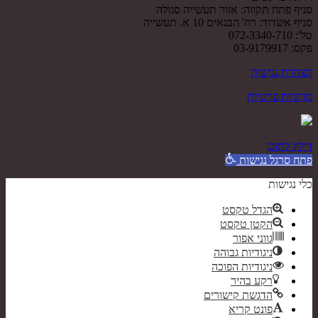
סניף פתח תקווה: אזור תעשייה סגולה
סניף אשדוד: רח' הבנאים 10 א. תעשייה
טל': 072-3340-710
פקס: 03-9179917
הצהרת נגישות
מדיניות פרטיות
דילוג לתוכן
פתח סרגל נגישות
כלי נגישות
הגדל טקסט
הקטן טקסט
גווני אפור
ניגודיות גבוהה
ניגודיות הפוכה
רקע בהיר
הדגשת קישורים
פונט קריא