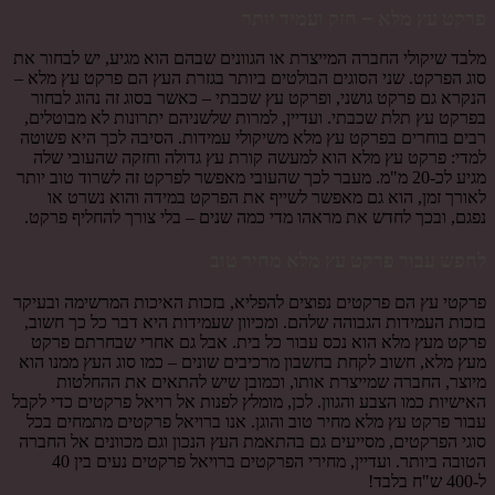
פרקט עץ מלא – חזק ועמיד יותר
מלבד שיקולי החברה המייצרת או הגוונים שבהם הוא מגיע, יש לבחור את
סוג הפרקט. שני הסוגים הבולטים ביותר בגזרת העץ הם פרקט עץ מלא –
הנקרא גם פרקט גושני, ופרקט עץ שכבתי – כאשר בסוג זה נהוג לבחור
בפרקט עץ תלת שכבתי. ועדיין, למרות שלשניהם יתרונות לא מבוטלים,
רבים בוחרים בפרקט עץ מלא משיקולי עמידות. הסיבה לכך היא פשוטה
למדי: פרקט עץ מלא הוא למעשה קורת עץ גדולה וחזקה שהעובי שלה
מגיע לכ-20 מ"מ. מעבר לכך שהעובי מאפשר לפרקט זה לשרוד טוב יותר
לאורך זמן, הוא גם מאפשר לשייף את הפרקט במידה והוא נשרט או
נפגם, ובכך לחדש את מראהו מדי כמה שנים – בלי צורך להחליף פרקט.
לחפש עבור פרקט עץ מלא מחיר טוב
פרקטי עץ הם פרקטים נפוצים להפליא, בזכות האיכות המרשימה ובעיקר
בזכות העמידות הגבוהה שלהם. ומכיוון שעמידות היא דבר כל כך חשוב,
פרקט מעץ
מלא הוא נכס עבור כל בית. אבל גם אחרי שבחרתם פרקט
מעץ מלא, חשוב לקחת בחשבון מרכיבים שונים – כמו סוג העץ ממנו הוא
מיוצר, החברה שמייצרת אותו, וכמובן שיש להתאים את ההחלטות
האישיות כמו הצבע והגוון. לכן, מומלץ לפנות אל רויאל פרקטים כדי לקבל
עבור פרקט עץ מלא מחיר טוב והוגן. אנו ברויאל פרקטים מתמחים בכל
סוגי הפרקטים, מסייעים גם בהתאמת העץ הנכון וגם מכוונים אל החברה
הטובה ביותר. ועדיין, מחירי הפרקטים ברויאל פרקטים נעים בין 40
ל-400 ש"ח בלבד!