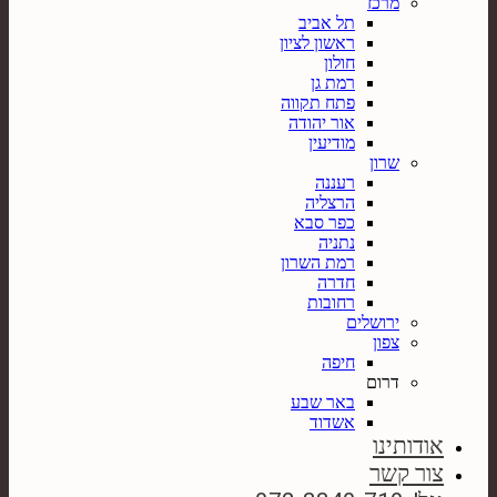
מרכז
תל אביב
ראשון לציון
חולון
רמת גן
פתח תקווה
אור יהודה
מודיעין
שרון
רעננה
הרצליה
כפר סבא
נתניה
רמת השרון
חדרה
רחובות
ירושלים
צפון
חיפה
דרום
באר שבע
אשדוד
אודותינו
צור קשר