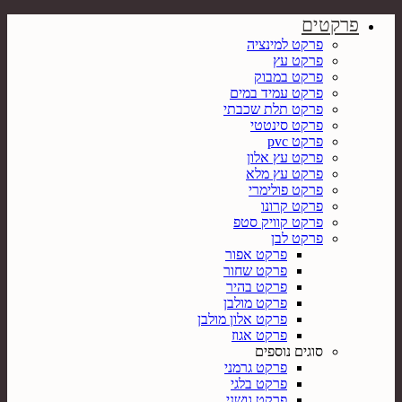
פרקטים
פרקט למינציה
פרקט עץ
פרקט במבוק
פרקט עמיד במים
פרקט תלת שכבתי
פרקט סינטטי
פרקט pvc
פרקט עץ אלון
פרקט עץ מלא
פרקט פולימרי
פרקט קרונו
פרקט קוויק סטפ
פרקט לבן
פרקט אפור
פרקט שחור
פרקט בהיר
פרקט מולבן
פרקט אלון מולבן
פרקט אגוז
סוגים נוספים
פרקט גרמני
פרקט בלגי
פרקט גושני