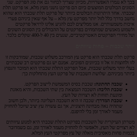
בכך לא נגמרו האפשרויות, מכיוון שצריך לבחור גם את סוג הפרקט. שני
הסוגים הבולטים המוצעים כיום הם פרקט גושני מעץ מלא, או פרקט תלת
שכבתי. אחד היתרונות הבולטים ביותר של פרקט תלת שכבתי הוא שהוא
נחשב בדרך כלל לזול יותר מפרקט עץ מלא – על אף שאין ביניהם פערי
איכות משמעותיים. אנו ממליצים לכם להגיע אלינו לרויאל פרקטים
ולשמוע מאנשים שמתמחים בפרקטים על ההבדלים בין הסוגים השונים
ועל מחירי הפרקטים האטרקטיביים, שנעים בין 40 ל-400 שקלים בלבד.
יותר שכבות – פחות עיוותים
פרקט תלת שכבתי הוא פרקט עץ המורכב משלוש שכבות, שמודבקות זו
לזו ולחוצות זו אל זו בכיוונים הפוכים. אמנם יש גם פרקטים רב שכבתיים
בעלי יותר משלוש שכבות, אבל הפרקט התלת שכבתי הוא המוכר והנפוץ
ביותר מביניהם. שלושת השכבות של פרקט העץ מתחלקות כך:
שכבה תחתונה:
שכבת בסיס המשמשת לייצוב הפרקט.
שכבת הליבה:
השכבה הנמצאת בין שתי השכבות, והיא מאזנת
ומונעת תזוזות לא רצויות של העץ.
שכבת המדרך:
שכבה זו היא השכבה העליונה ביותר, ולכן חשוב
שתהיה נאה מבחינה חיצונית, אך גם עשויה עץ יציב שיוכל להחזיק
מעמד לאורך זמן בלי להיפגם.
מטרתן העיקרית של השכבות בפרקט התלת שכבתי היא למנוע עיוותים
לא רצויים של העץ, ולאפשר לו להחזיק מעמד לאורך זמן, גם כשמדובר
בכמות פחות מאסיבית מאלה של עץ מפרקטי העץ המלא.