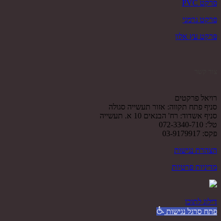
פרקט PVC
פרקט גרמני
פרקט עץ אלון
צור קשר
רויאל פרקטים
סניף פתח תקווה: אזור תעשייה סגולה
סניף אשדוד: רח' הבנאים 10 א. תעשייה
טל': 072-3340-710
פקס: 03-9179917
הצהרת נגישות
מדיניות פרטיות
דילוג לתוכן
פתח סרגל נגישות