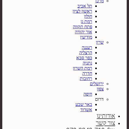
מרכז
תל אביב
ראשון לציון
חולון
רמת גן
פתח תקווה
אור יהודה
מודיעין
שרון
רעננה
הרצליה
כפר סבא
נתניה
רמת השרון
חדרה
רחובות
ירושלים
צפון
חיפה
דרום
באר שבע
אשדוד
אודותינו
צור קשר