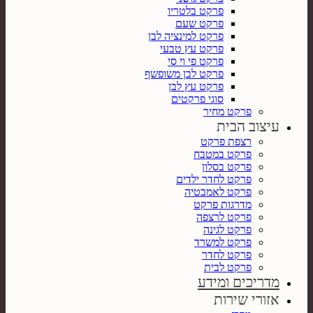
פרקט בלטריו
פרקט שעם
פרקט למינציה לבן
פרקט עץ טבעי
פרקט פי וי סי
פרקט לבן משופשף
פרקט עץ לבן
סוגי פרקטים
פרקט מחיר
עיצוב הבית
רצפת פרקט
פרקט במטבח
פרקט בסלון
פרקט לחדר ילדים
פרקט לאמבטיה
מדרגות פרקט
פרקט לרצפה
פרקט לגינה
פרקט למשרד
פרקט לחדר
פרקט לבית
מדריכים ומידע
אזורי שירות