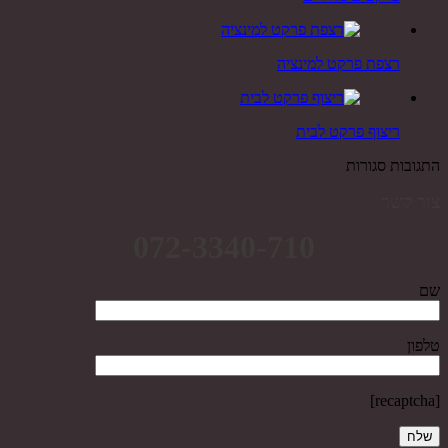
רצפת פרקט למינציה
ריצוף פרקט לבית
התגובות סגורות
צור קשר
072-3340-710
שם
טלפון
[recaptcha]