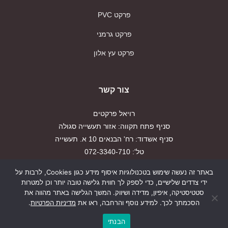
פרקט PVC
פרקט גרמני
פרקט עץ אלון
צור קשר
רויאל פרקטים
סניף פתח תקווה: אזור תעשייה סגולה
סניף אשדוד: רח' הבנאים 10 א. תעשייה
טל': 072-3340-710
פקס: 03-9179917
באתר זה נעשה שימוש בטכנולוגיות איסוף מידע כגון Cookies, לרבות על
ידי צדדים שלישיים, כדי לספק לך חווית גלישה טובה יותר וכן למטרות
הצהרת נגישות
סטטיסטיקה, איפיון, מדידה ושיווק. המשך הגלישה באתר מהווה את
הסכמתך לכך. למידע נוסף והרחבה, ראו את
מדיניות הפרטיות
.
מדיניות פרטיות
הבנתי