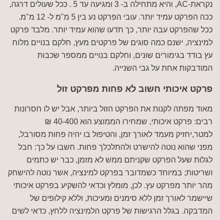
נקראת-AC, והיא מתחילה ב- 3 ומגיעה עד 5 . ככל שעולים דרגה,
ככה הפרקט עמיד יותר. עובי הפרקט נע בין 5 מ"מ ל- 12 מ"מ.
ככל שהפרקט עבה יותר, כך תדעו שהוא עמיד יותר. מלבד פרקט
למינציה, ישנם כמה סוגים של פרקטים מעץ, חלקם בנויים מלוח
עץ בודד בגימורים שונים, וחלקם בנויים ממספר שכבות
המודבקות אחת על גבי השנייה.
פרקט איכותי חשוב לא פחות מפרקט זול
מאוד מפתה לקנות את הפרקט הזול ביותר, אבל יש לו חסרונות
רבים: פרקט איכותי, שמחירו הממוצע הוא 40-400 ₪
למטר,יחזיק מעמד לאורך זמן, והטיפול בו יהיה פחות מסורבל,
מפני שהוא נוטה להישרט ולהתלכלך פחות. חשבו על כך: חבל
לגלות שעל הפרקט שקניתם ממש לא מזמן, כבר יש כתמים
ושריטות; במיוחד כשמדובר בפרקט למינציה, אשר נוטה להישחק
מהר יותר מפרקט עץ. לכן, מומלץ וכדאי להשקיע בפרקט איכותי
שיישמר לאורך זמן ללא סימנים ומעיכות, וללא קילופים של
המדבקה. בגלל הרגישות של פרקט הלמינציה ללחץ, כדאי לשים